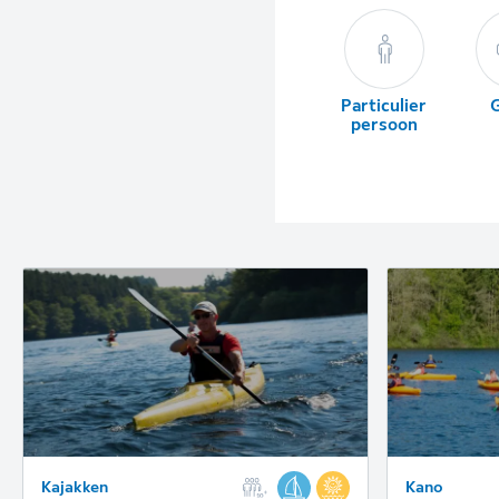
Particulier
persoon
Kajakken
Kano