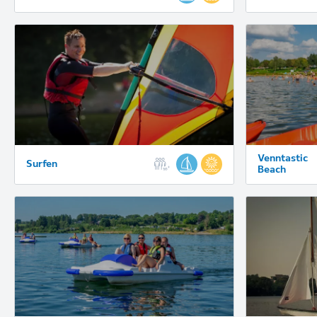
Venntastic
Surfen
Beach