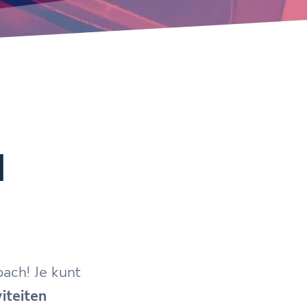
d
ach! Je kunt
viteiten