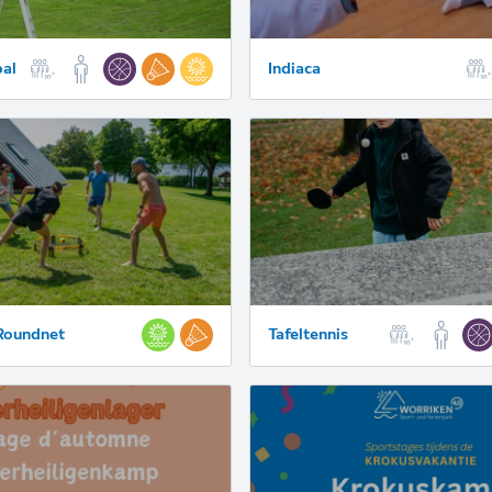
bal
Indiaca
 Roundnet
Tafeltennis