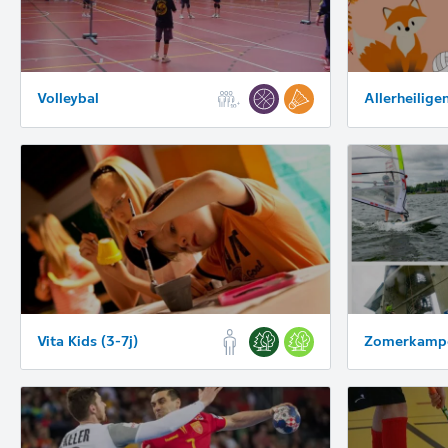
Volleybal
Allerheilig
Vita Kids (3-7j)
Zomerkamp