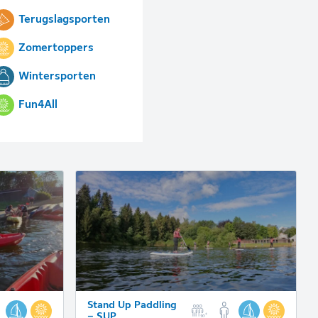
Terugslagsporten
Zomertoppers
Wintersporten
Fun4All
Stand Up Paddling
– SUP