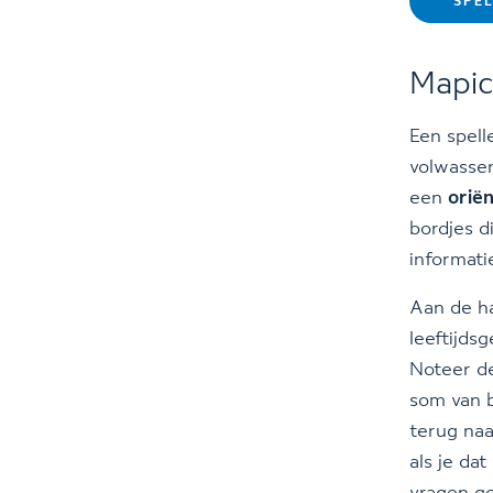
SPE
Mapic
Een spell
volwasse
een
orië
bordjes d
informati
Aan de ha
leeftijds
Noteer de
som van b
terug naa
als je da