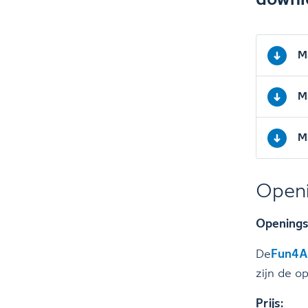
downl
M
M
M
Openi
Openings
De
Fun4Al
zijn de o
Prijs: