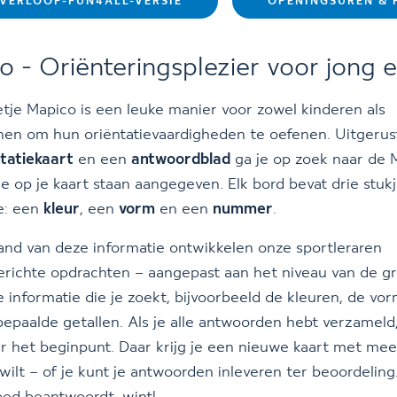
LVERLOOP-FUN4ALL-VERSIE
OPENINGSUREN & P
o - Oriënteringsplezier voor jong 
etje Mapico is een leuke manier voor zowel kinderen als
nen om hun oriëntatievaardigheden te oefenen. Uitgerus
ntatiekaart
en een
antwoordblad
ga je op zoek naar de 
ie op je kaart staan aangegeven. Elk bord bevat drie stuk
e: een
kleur
, een
vorm
en een
nummer
.
nd van deze informatie ontwikkelen onze sportleraren
gerichte opdrachten – aangepast aan het niveau van de gr
 informatie die je zoekt, bijvoorbeeld de kleuren, de vo
epaalde getallen. Als je alle antwoorden hebt verzameld,
r het beginpunt. Daar krijg je een nieuwe kaart met mee
t wilt – of je kunt je antwoorden inleveren ter beoordeling