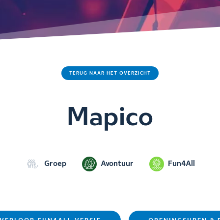
TERUG NAAR HET OVERZICHT
Mapico
Groep
Avontuur
Fun4All