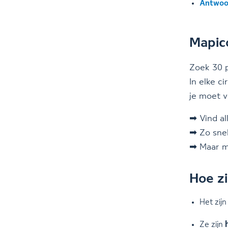
Antwoo
Mapico
Zoek 30 p
In elke c
je moet v
➡ Vind al
➡ Zo snel
➡ Maar me
Hoe zi
Het zijn
Ze zijn