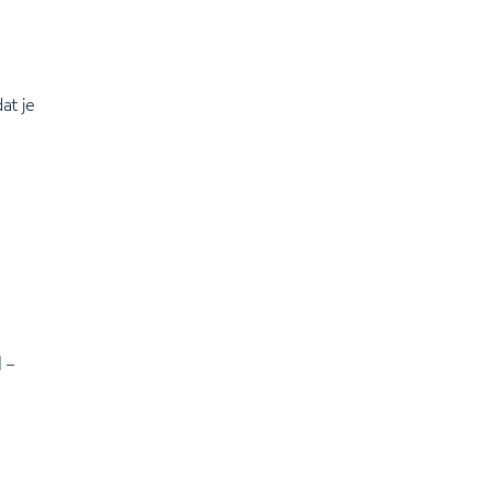
at je
d
–