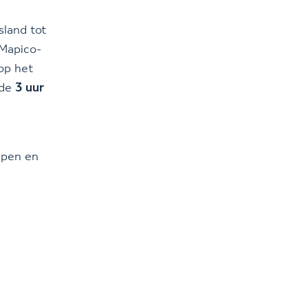
sland tot
 Mapico-
 op het
 de
3 uur
epen en