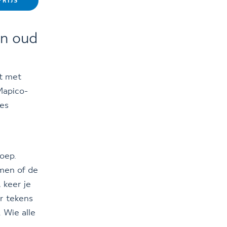
RIJS
en oud
t met
Mapico-
jes
oep.
rmen of de
 keer je
r tekens
. Wie alle