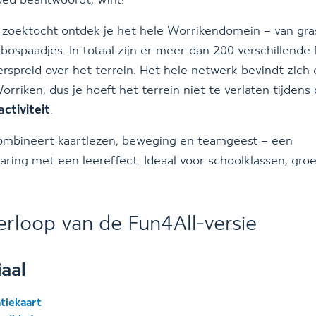
ed beantwoordt, wint!
e zoektocht ontdek je het hele Worrikendomein – van gra
e bospaadjes. In totaal zijn er meer dan 200 verschillende
erspreid over het terrein. Het hele netwerk bevindt zich
rriken, dus je hoeft het terrein niet te verlaten tijdens
ctiviteit
.
ombineert kaartlezen, beweging en teamgeest – een
aring met een leereffect. Ideaal voor schoolklassen, gro
erloop van de Fun4All-versie
aal
tiekaart