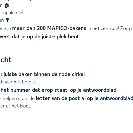
n 🏠
arnpalen 💡
n 🌳
meer dan 200 MAPICO-bakens
er zijn
in het centrum! Zorg d
weet dat je op de juiste plek bent
.
cht
juiste baken binnen de rode cirkel
et
.
d naar het bordje.
f het nummer dat erop staat, op je antwoordblad
.
letter van de post al op je antwoordbla
e helpen staat de
er of het klopt.