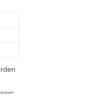
arden
seizoen