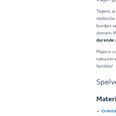
vragen go
Tijdens j
idyllisch
bordjes v
domein Wo
durende a
Mapico c
natuurerv
families!
Spelv
Materi
Oriënta