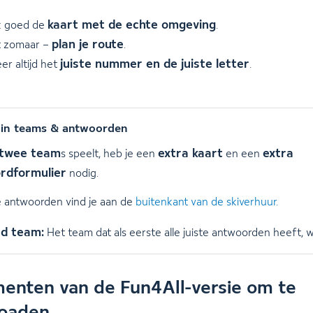
kaart met de echte omgeving
jk goed de
.
plan je route
t zomaar –
.
juiste nummer en de juiste letter
er altijd het
.
 in teams & antwoorden
twee team
extra kaart
extra
s speelt, heb je een
en een
rdformulier
nodig.
e antwoorden vind je aan de
buitenkant van de skiverhuur.
d team:
Het team dat als eerste alle juiste antwoorden heeft, w
enten van de Fun4All-versie om te