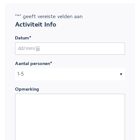
"
*
" geeft vereiste velden aan
Activiteit Info
Datum
*
DD slash MM slash JJJJ
Aantal personen
*
Opmerking