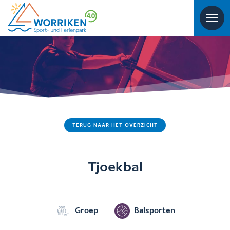
TERUG NAAR HET OVERZICHT
Tjoekbal
Groep
Balsporten