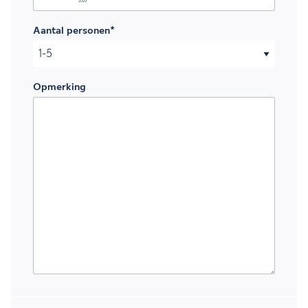
DD slash MM slash JJJJ
Aantal personen
*
Opmerking