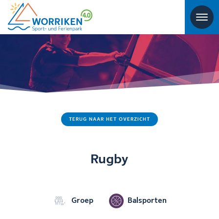
TERUG NAAR HET OVERZICHT
Rugby
Groep
Balsporten