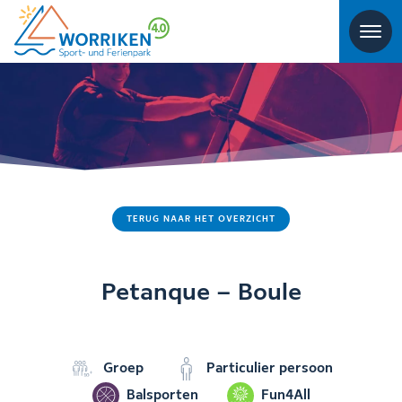
TERUG NAAR HET OVERZICHT
Petanque – Boule
Groep
Particulier persoon
Balsporten
Fun4All