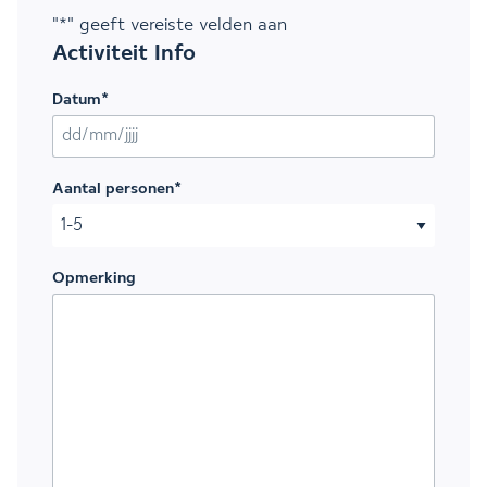
"
*
" geeft vereiste velden aan
Activiteit Info
Datum
*
DD slash MM slash JJJJ
Aantal personen
*
Opmerking