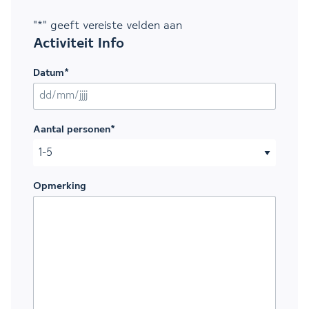
"
*
" geeft vereiste velden aan
Activiteit Info
Datum
*
DD slash MM slash JJJJ
Aantal personen
*
Opmerking