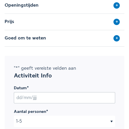
Openingstijden
Prijs
Goed om te weten
"
*
" geeft vereiste velden aan
Activiteit Info
Datum
*
DD slash MM slash JJJJ
Aantal personen
*