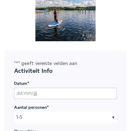
"
*
" geeft vereiste velden aan
Activiteit Info
Datum
*
DD slash MM slash JJJJ
Aantal personen
*