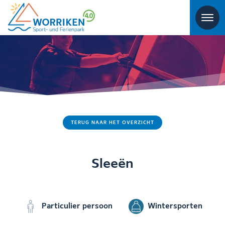
TERUG NAAR HET OVERZICHT
Sleeën
Particulier persoon
Wintersporten