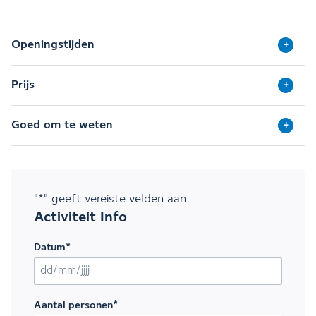
Openingstijden
Prijs
Goed om te weten
"
*
" geeft vereiste velden aan
Activiteit Info
Datum
*
DD slash MM slash JJJJ
Aantal personen
*