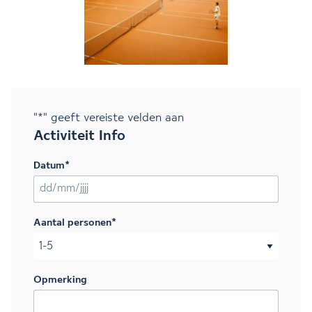
"
*
" geeft vereiste velden aan
Activiteit Info
Datum
*
DD slash MM slash JJJJ
Aantal personen
*
Opmerking