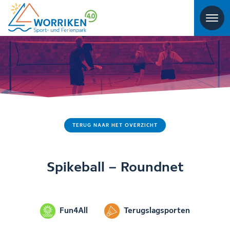
TERUG NAAR HET OVERZICHT
Spikeball – Roundnet
Fun4All
Terugslagsporten