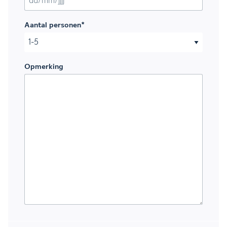
DD slash MM slash JJJJ
Aantal personen
*
Opmerking