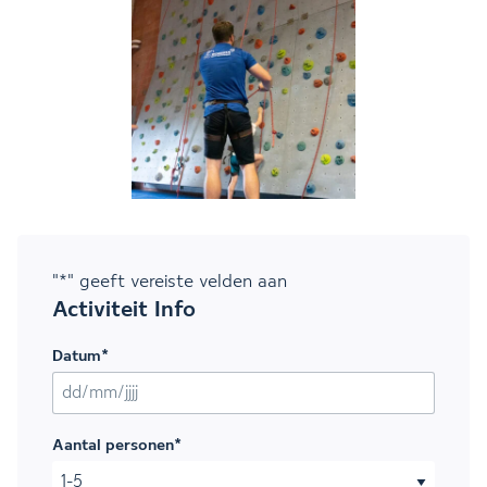
"
*
" geeft vereiste velden aan
Activiteit Info
Datum
*
DD slash MM slash JJJJ
Aantal personen
*