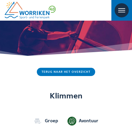
TERUG NAAR HET OVERZICHT
Klimmen
Groep
Avontuur