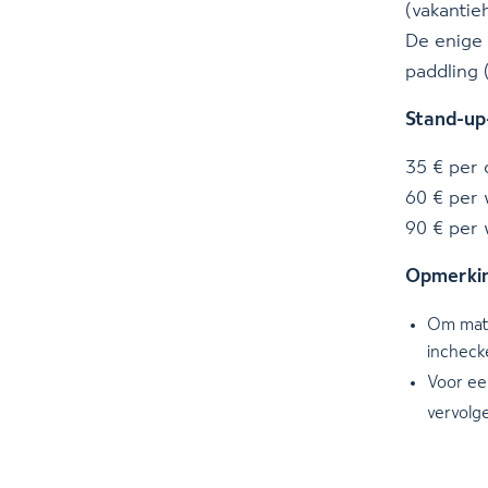
(vakantie
De enige 
paddling 
Stand-up-
35 € per 
60 € per
90 € per
Opmerki
Om mate
incheck
Voor e
vervolg