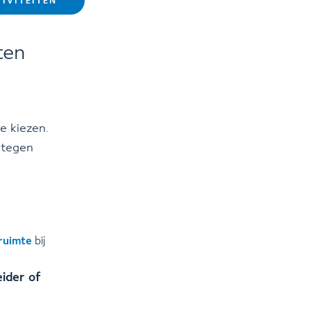
TIVITEITEN
ten
e kiezen.
 tegen
ruimte
bij
ider of