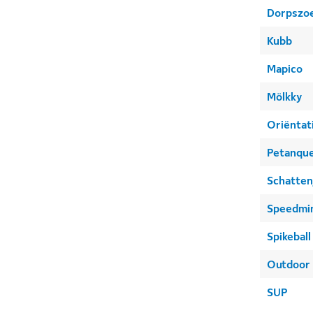
Dorpszo
Kubb
Mapico
Mölkky
Oriëntat
Petanqu
Schatten
Speedmi
Spikeball
Outdoor 
SUP