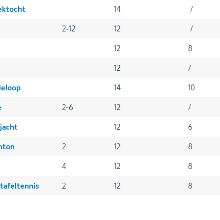
ektocht
14
/
2-12
12
/
12
8
12
/
ieloop
14
10
e
2-6
12
/
jacht
12
6
nton
2
12
8
4
12
8
tafeltennis
2
12
8