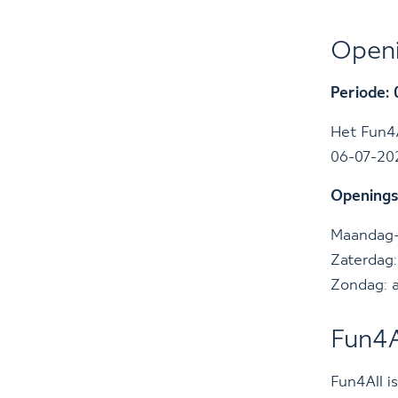
Open
Periode:
Het Fun4A
06-07-20
Openings
Maandag–v
Zaterdag:
Zondag: a
Fun4Al
Fun4All i