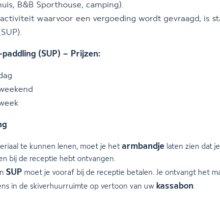
huis, B&B Sporthouse, camping).
activiteit waarvoor een vergoeding wordt gevraagd, is s
(SUP).
paddling (SUP) – Prijzen:
dag
 weekend
 week
ng
armbandje
riaal te kunnen lenen, moet je het
laten zien dat je
en bij de receptie hebt ontvangen.
SUP
en
moet je vooraf bij de receptie betalen. Je ontvangt het ma
kassabon
ens in de skiverhuurruimte op vertoon van uw
.