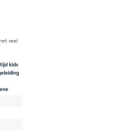
met veel
tijd kids
eleiding
sene