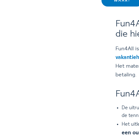
WAAR?
Fun4A
die h
Fun4All i
vakantieh
Het mater
betaling.
Fun4Al
De uitr
de tenni
Het uit
een ou