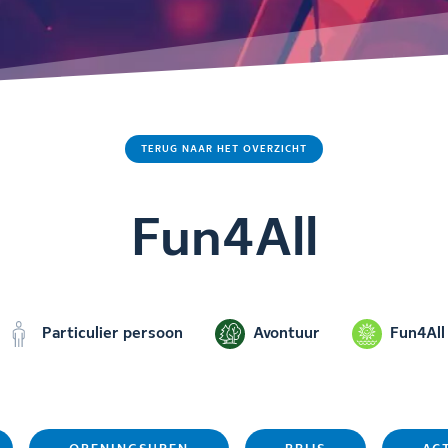
TERUG NAAR HET OVERZICHT
Fun4All
Particulier persoon
Avontuur
Fun4All