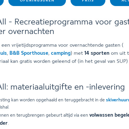
OPENINGSUREN
PRIJS
AC
ll - Recreatieprogramma voor gas
ier overnachten
s een vrijetijdsprogramma voor overnachtende gasten (
uis
,
B&B Sporthouse
,
camping
) met
14 sporten
om uit t
iaal kan gratis worden geleend of (in het geval van SUP)
l: materiaaluitgifte en -inlevering
usting kan worden opgehaald en teruggebracht in de
skiverhuur
shal.
volwassen begele
lenen en terugbrengen gebeurt altijd via een
der
.