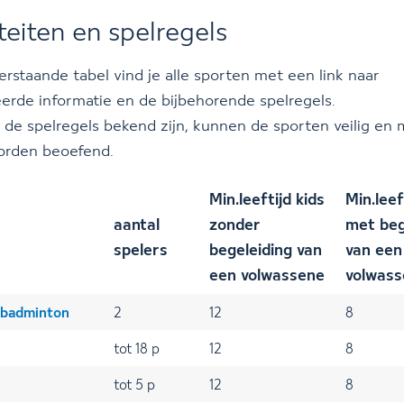
teiten en spelregels
erstaande tabel vind je alle sporten met een link naar
eerde informatie en de bijbehorende spelregels.
s de spelregels bekend zijn, kunnen de sporten veilig en 
orden beoefend.
Min.leeftijd kids
Min.leef
aantal
zonder
met beg
spelers
begeleiding van
van een
een volwassene
volwas
 badminton
2
12
8
tot 18 p
12
8
tot 5 p
12
8