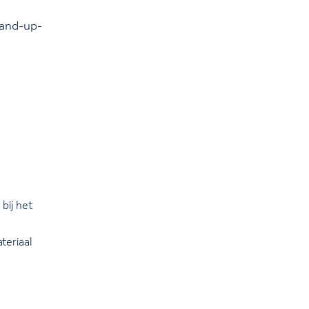
tand-up-
 bij het
teriaal