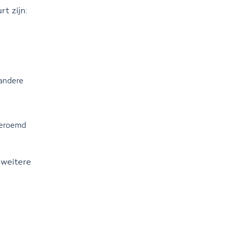
t zijn:
 andere
 beroemd
 weitere