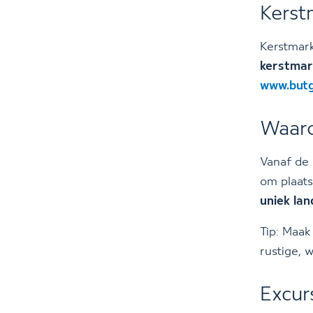
Kerst
Kerstmark
kerstmar
www.butg
Waaro
Vanaf de
om plaats
uniek la
Tip: Maa
rustige, 
Excur