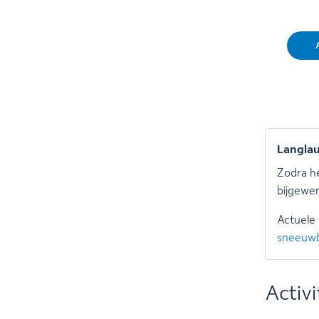
Langlau
Zodra he
bijgewer
Actuele 
sneeuwb
Activi