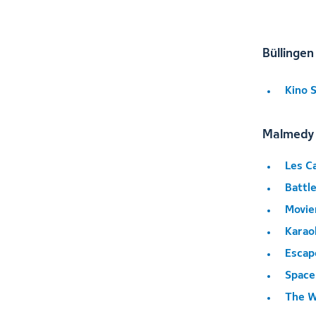
Büllinge
Kino S
Malmedy 
Les Ca
Battl
Movie
Karao
Escap
Space
The W