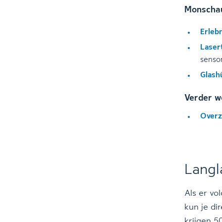
Monschau
Erleb
Laser
senso
Glash
Verder w
Overz
Langl
Als er vo
kun je di
krijgen 5