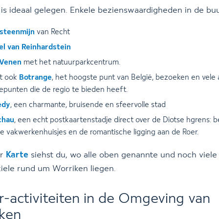
is ideaal gelegen. Enkele bezienswaardigheden in de buur
steenmijn
van Recht
el van Reinhardstein
Venen
met het natuurparkcentrum.
nt ook
Botrange
, het hoogste punt van België, bezoeken en vele
punten die de regio te bieden heeft.
edy
, een charmante, bruisende en sfeervolle stad
chau
, een echt postkaartenstadje direct over de Diotse hgrens:
e vakwerkenhuisjes en de romantische ligging aan de Roer.
er
Karte
siehst du, wo alle oben genannte und noch viele
iele rund um Worriken liegen.
r-activiteiten in de Omgeving van
ken