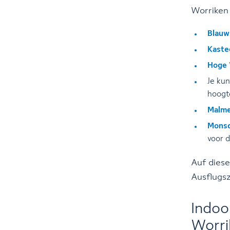
Worriken 
Blauw
Kaste
Hoge 
Je ku
hoogte
Malm
Mons
voor d
Auf dies
Ausflugsz
Indoo
Worri