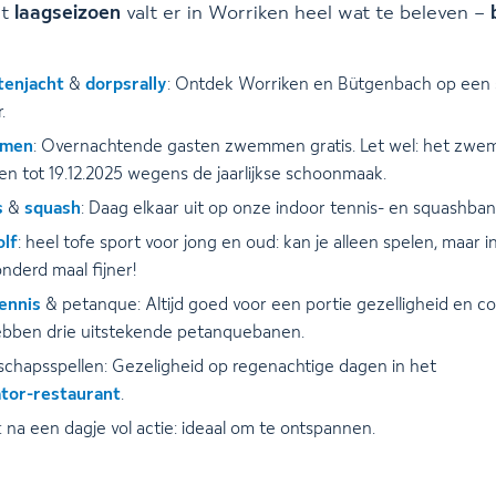
et
laagseizoen
valt er in Worriken heel wat te beleven –
tenjacht
&
dorpsrally
: Ontdek Worriken en Bütgenbach op een 
.
men
: Overnachtende gasten zwemmen gratis. Let wel: het zwem
en tot 19.12.2025 wegens de jaarlijkse schoonmaak.
s
&
squash
: Daag elkaar uit op onze indoor tennis- en squashban
olf
: heel tofe sport voor jong en oud: kan je alleen spelen, maar i
nderd maal fijner!
tennis
& petanque: Altijd goed voor een portie gezelligheid en co
bben drie uitstekende petanquebanen.
chapsspellen: Gezeligheid op regenachtige dagen in het
tor-restaurant
.
: na een dagje vol actie: ideaal om te ontspannen.