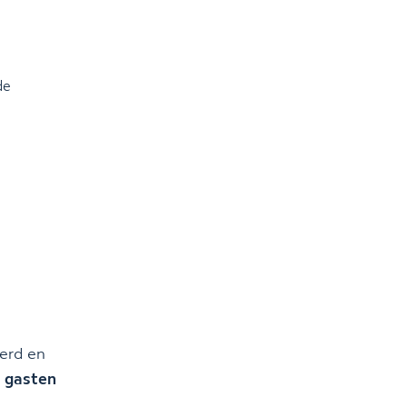
de
eerd en
 gasten