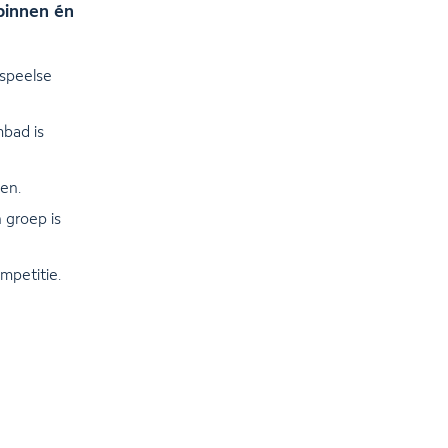
binnen én
speelse
bad is
en.
n groep is
mpetitie.