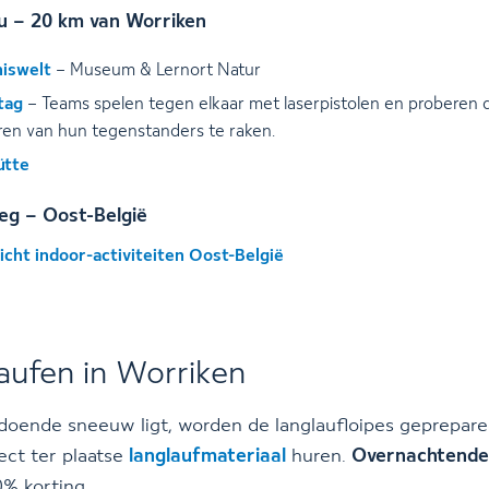
 – 20 km van Worriken
niswelt
– Museum & Lernort Natur
tag
– Teams spelen tegen elkaar met laserpistolen en proberen 
ren van hun tegenstanders te raken.
ütte
eg – Oost-België
icht indoor-activiteiten Oost-België
aufen in Worriken
ldoende sneeuw ligt, worden de langlaufloipes geprepar
rect ter plaatse
langlaufmateriaal
huren.
Overnachtende
0% korting.