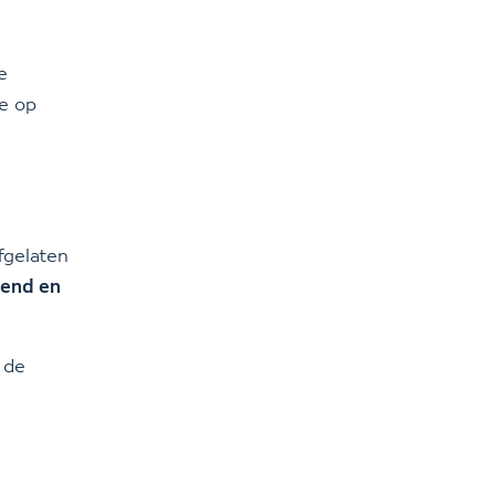
e
je op
fgelaten
rend en
 de