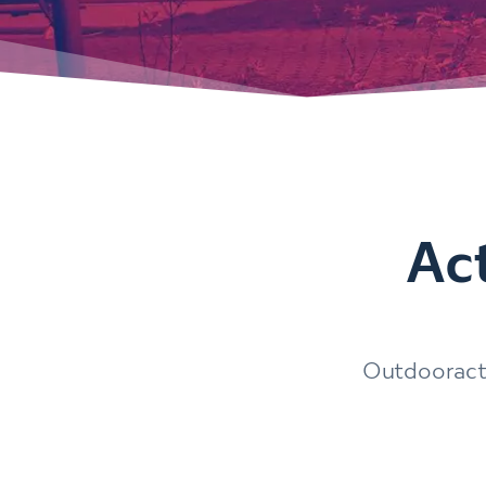
Act
Outdooracti