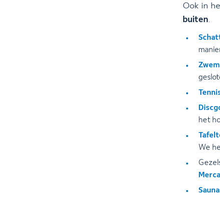
Ook in h
buiten
.
Schat
manier
Zwem
geslot
Tenni
Discg
het ho
Tafel
We he
Gezels
Merca
Sauna