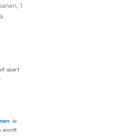
banen, 1
k.
of apart
n
anen
. Je
n wordt