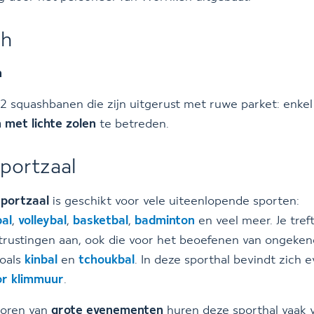
sh
n
 2 squashbanen die zijn uitgerust met ruwe parket: enke
 met lichte zolen
te betreden.
sportzaal
sportzaal
is geschikt voor vele uiteenlopende sporten:
bal
,
volleybal
,
basketbal
,
badminton
en veel meer. Je treft
trustingen aan, ook die voor het beoefenen van ongeke
zoals
kinbal
en
tchoukbal
. In deze sporthal bevindt zich 
or klimmuur
.
toren van
grote evenementen
huren deze sporthal vaak v