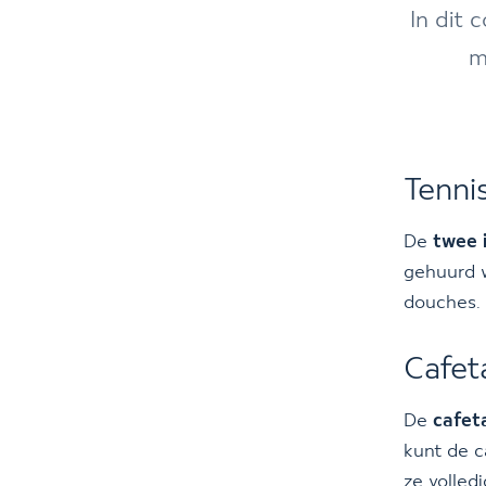
In dit 
m
Tenni
De
twee 
gehuurd w
douches. 
Cafet
De
cafet
kunt de c
ze volled