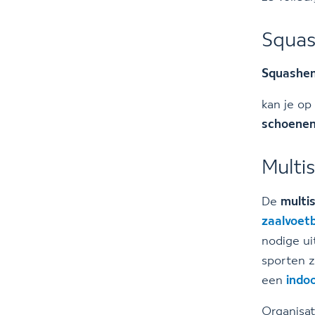
Squa
Squashe
kan je op
schoenen
Multi
De
multi
zaalvoet
nodige ui
sporten 
een
indo
Organisa