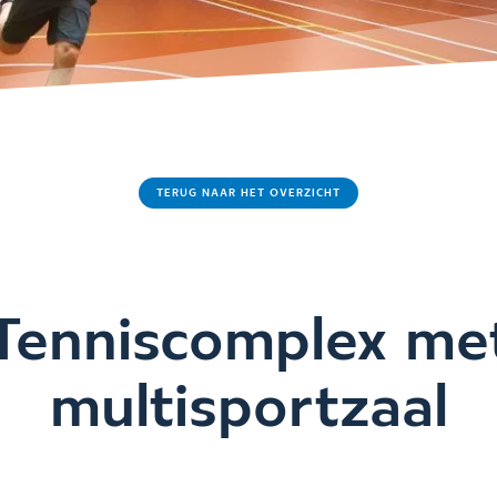
TERUG NAAR HET OVERZICHT
Tenniscomplex me
multisportzaal