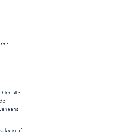
l met
 hier alle
nde
eveneens
olledig af