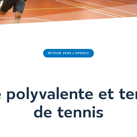
RETOUR VERS L'APERÇU
e polyvalente et te
de tennis