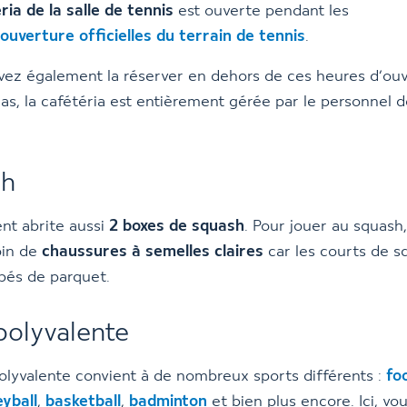
ria de la salle de tennis
est ouverte pendant les
ouverture officielles du terrain de tennis
.
ez également la réserver en dehors de ces heures d’ouv
as, la cafétéria est entièrement gérée par le personnel 
.
sh
nt abrite aussi
2 boxes de squash
. Pour jouer au squash
oin de
chaussures à semelles claires
car les courts de s
pés de parquet.
 polyvalente
polyvalente convient à de nombreux sports différents :
fo
eyball
,
basketball
,
badminton
et bien plus encore. Ici, vo