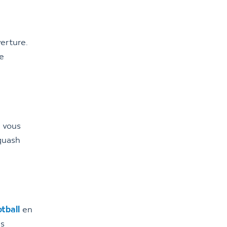
erture.
de
, vous
quash
otball
en
us