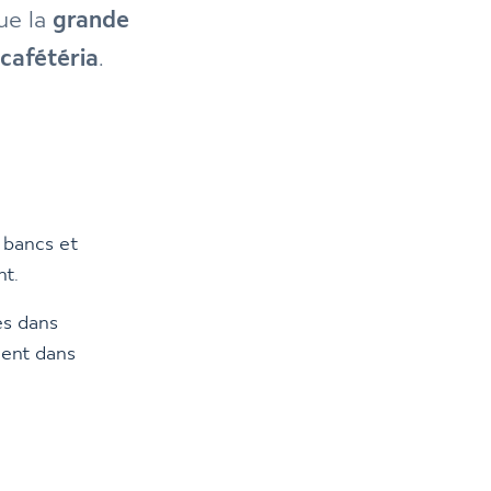
ue la
grande
cafétéria
.
 bancs et
nt.
es dans
ment dans