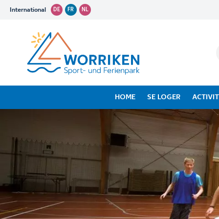
International
DE
FR
NL
HOME
SE LOGER
ACTIVI