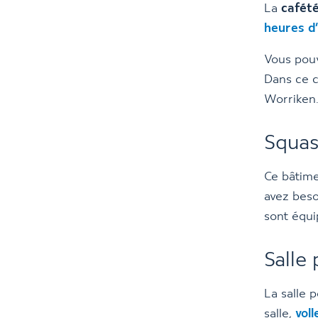
La
cafété
heures d’
Vous pouv
Dans ce c
Worriken
Squa
Ce bâtime
avez bes
sont équi
Salle
La salle 
salle,
voll