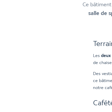
Ce bâtiment
salle de 
Terrai
Les
deux 
de chaise
Des vesti
ce bâtime
notre caf
Cafété