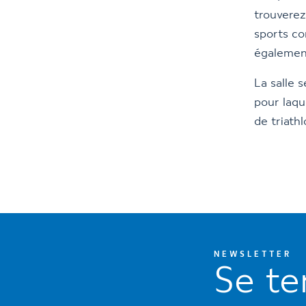
trouverez
sports c
égalemen
La salle 
pour laqu
de triath
NEWSLETTER
Se te