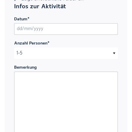
Infos zur Aktivität
Datum
*
TT Schrägstrich MM Schrägstrich JJJJ
Anzahl Personen
*
Bemerkung