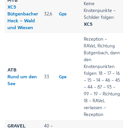
MTB
:
Keine
XC5
Knotenpunkte –
Bütgenbacher
32,6
Gpx
Schilder folgen:
Heck – Wald
XC5
und Wiesen
Rezeption –
RAVeL Richtung
Bütgenbach, dann
den
Knotenpunkten
ATB
:
folgen: 18 – 17 – 16
Rund um den
33
Gpx
– 15 – 14 – 46 – 45
See
– 44 – 87 – 93 –
99 – 19 – Richtung
18 – RAVeL
verlassen –
Rezeption
GRAVEL
:
40 –