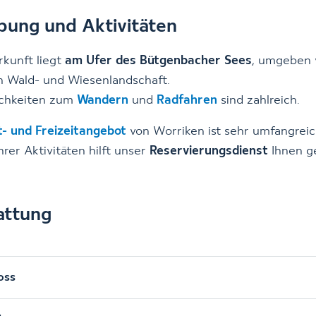
ung und Aktivitäten
rkunft liegt
am Ufer des Bütgenbacher Sees
, umgeben 
n Wald- und Wiesenlandschaft.
ichkeiten zum
Wandern
und
Radfahren
sind zahlreich.
t- und Freizeitangebot
von Worriken ist sehr umfangreic
hrer Aktivitäten hilft unser
Reservierungsdienst
Ihnen g
attung
oss