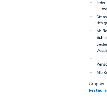
Jeder
Fernse
Die m
sich g
Be
Als
Schl
Begle
Dusch
In ein
Pers
Alle 
Gruppen 
Restaura