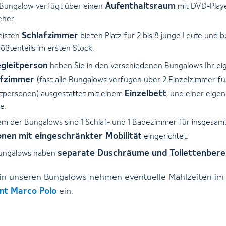
Aufenthaltsraum
 Bungalow verfügt über einen
mit DVD-Play
her.
Schlafzimmer
eisten
bieten Platz für 2 bis 8 junge Leute und 
rößtenteils im ersten Stock.
gleitperson
haben Sie in den verschiedenen Bungalows Ihr ei
afzimmer
(fast alle Bungalows verfügen über 2 Einzelzimmer fü
Einzelbett
itpersonen) ausgestattet mit einem
, und einer eige
e.
em der Bungalows sind 1 Schlaf- und 1 Badezimmer für insgesam
onen
mit eingeschränkter Mobilität
eingerichtet.
separate Duschräume und Toilettenbere
Bungalows haben
in unseren Bungalows nehmen eventuelle Mahlzeiten im
nt Marco Polo
ein.