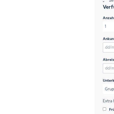
„
*
“ z
Verf
Anzah
Ankun
TT Sch
Abrei
TT Sch
Unter
Extra
Fr