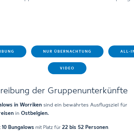
IBUNG
NUR ÜBERNACHTUNG
ALL-I
VIDEO
reibung der Gruppenunterkünfte
lows in Worriken
sind ein bewährtes Ausflugsziel für
eisen
in
Ostbelgien.
10 Bungalows
22 bis 52 Personen
t
mit Platz für
.