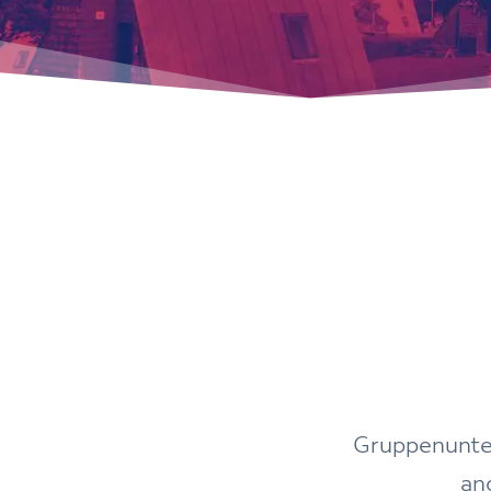
Gruppenunter
an