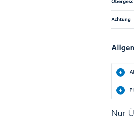
Obergesc
Achtung
Allge
A
P
Nur Ü