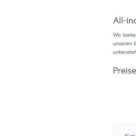
All-in
Wir biete
unseren B
untenste
Preise