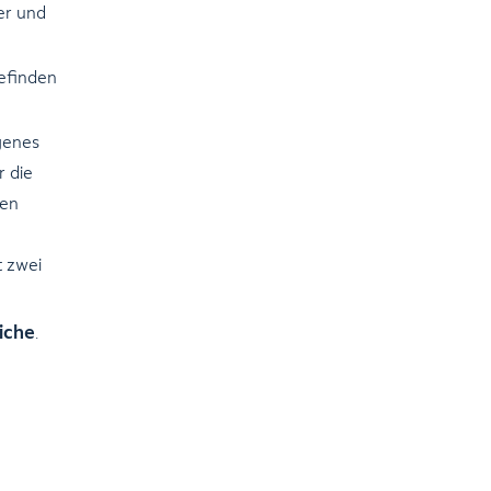
er und
befinden
genes
r die
nen
t zwei
iche
.