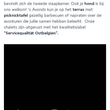
bevindt zich de tweede slaapkamer. Ook je
hond
is bij
ons welkom! ’s Avonds kun je op het
terras
met
picknicktafel
gezellig barbecuen of napraten over de
avonturen die jullie samen hebben beleefd. Onze
chalets zijn uitgerust met het kwaliteitslabel
“Servicequalität Ostbelgien”.