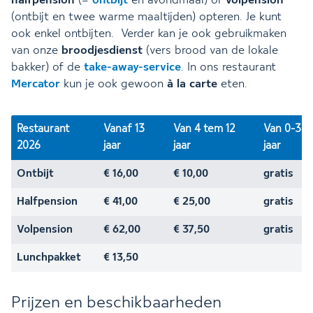
halfpension
(=
ontbijt
en avondmaal) of
volpension
(ontbijt en twee warme maaltijden) opteren. Je kunt
ook enkel ontbijten. Verder kan je ook gebruikmaken
van onze
broodjesdienst
(vers brood van de lokale
bakker) of de
take-away-service
. In ons restaurant
Mercator
kun je ook gewoon
à la carte
eten.
Restaurant
Vanaf 13
Van 4 tem 12
Van 0-3
2026
jaar
jaar
jaar
Ontbijt
€ 16,00
€ 10,00
gratis
Halfpension
€ 41,00
€ 25,00
gratis
Volpension
€ 62,00
€ 37,50
gratis
Lunchpakket
€ 13,50
Prijzen en beschikbaarheden