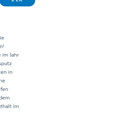
8 KM
ie
n!
 im Jahr
sputz
ten in
che
afen
 dem
thalt im