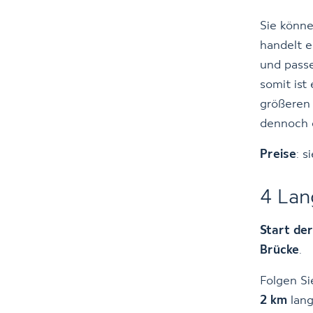
Sie könne
handelt 
und pas
somit ist
größeren
dennoch 
Preise
: s
4 Lan
Start de
Brücke
.
Folgen Si
2 km
lang