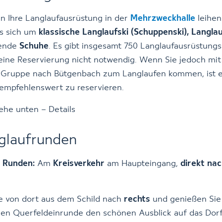
n Ihre Langlaufausrüstung in der
Mehrzweckhalle
leihen
es sich um
klassische Langlaufski (Schuppenski),
Langla
sende
Schuhe
. Es gibt insgesamt 750 Langlaufausrüstungs
 eine Reservierung nicht notwendig. Wenn Sie jedoch mit
 Gruppe nach Bütgenbach zum Langlaufen kommen, ist 
empfehlenswert zu reservieren.
iehe unten – Details
glaufrunden
r Runden:
Am
Kreisverkehr
am Haupteingang,
direkt nac
e von dort aus dem Schild nach
rechts
und genießen Sie 
en Querfeldeinrunde den schönen Ausblick auf das Dor