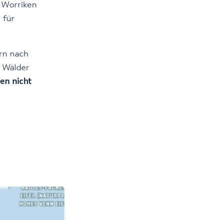
 Worriken
 für
rn nach
h Wälder
en nicht