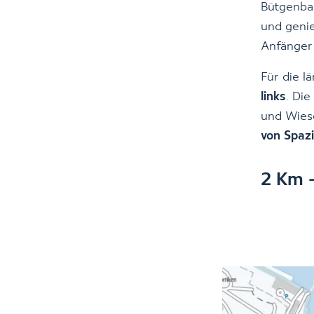
Bütgenba
und genie
Anfänger 
Für die 
links
. Di
und Wiese
von Spaz
2 Km -