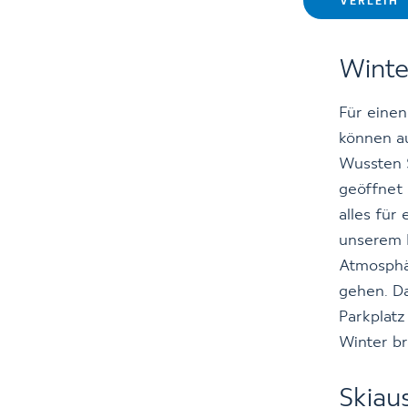
VERLEIH
Winte
Für einen
können au
Wussten S
geöffnet
alles für
unserem 
Atmosphär
gehen. D
Parkplatz
Winter br
Skiau