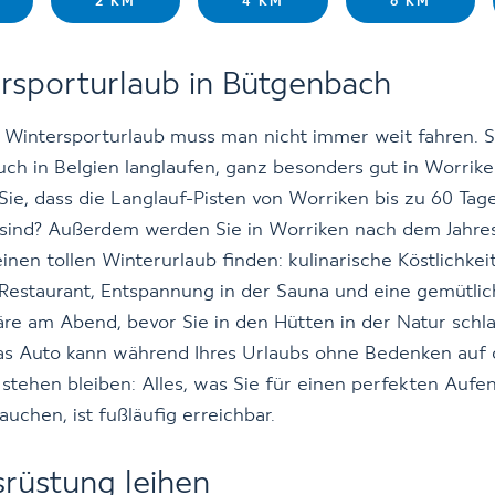
2 KM
4 KM
6 KM
rsporturlaub in Bütgenbach
 Wintersporturlaub muss man nicht immer weit fahren. S
ch in Belgien langlaufen, ganz besonders gut in Worrike
ie, dass die Langlauf-Pisten von Worriken bis zu 60 Tage
 sind? Außerdem werden Sie in Worriken nach dem Jahre
 einen tollen Winterurlaub finden: kulinarische Köstlichkei
Restaurant, Entspannung in der Sauna und eine gemütli
e am Abend, bevor Sie in den Hütten in der Natur schl
as Auto kann während Ihres Urlaubs ohne Bedenken auf
 stehen bleiben: Alles, was Sie für einen perfekten Aufen
auchen, ist fußläufig erreichbar.
srüstung leihen