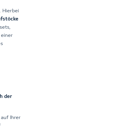
. Hierbei
ufstöcke
sets,
 einer
es
h der
auf Ihrer
f