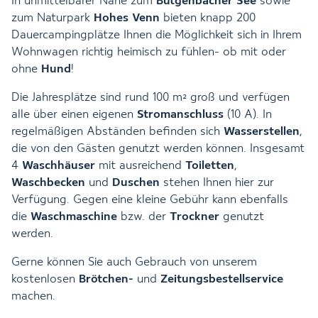
In unmittelbarer Nähe zum
Bütgenbacher See
sowie
zum Naturpark
Hohes Venn
bieten knapp 200
Dauercampingplätze Ihnen die Möglichkeit sich in Ihrem
Wohnwagen richtig heimisch zu fühlen- ob mit oder
ohne
Hund
!
Die Jahresplätze sind rund 100 m² groß und verfügen
alle über einen eigenen
Stromanschluss
(10 A). In
regelmäßigen Abständen befinden sich
Wasserstellen
,
die von den Gästen genutzt werden können. Insgesamt
4
Waschhäuser
mit ausreichend
Toiletten
,
Waschbecken
und
Duschen
stehen Ihnen hier zur
Verfügung. Gegen eine kleine Gebühr kann ebenfalls
die
Waschmaschine
bzw. der
Trockner
genutzt
werden.
Gerne können Sie auch Gebrauch von unserem
kostenlosen
Brötchen-
und
Zeitungsbestellservice
machen.