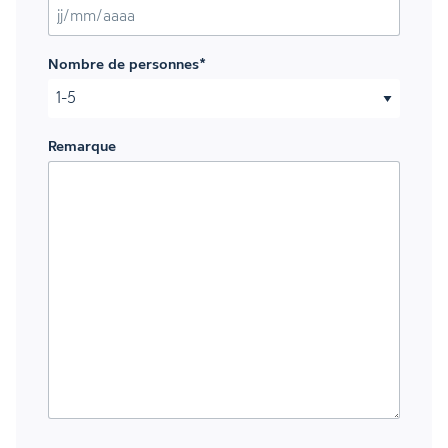
JJ slash MM slash AAAA
Nombre de personnes
*
Remarque