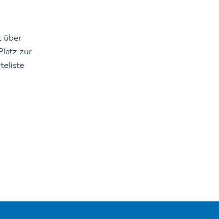
t über
Platz zur
teliste