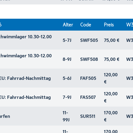
6
Alter
Code
Preis
W3
wimmlager 10.30-12.00
5-7J
SWF505
75,00 €
W3
wimmlager 10.30-12.00
8-9J
SWF508
75,00 €
W3
120,00
: Fahrrad-Nachmittag
5-6J
FAF505
W3
€
120,00
: Fahrrad-Nachmittag
7-9J
FAS507
W3
€
11-
170,00
rfen
SUR511
W3
99J
€
11-
170,00