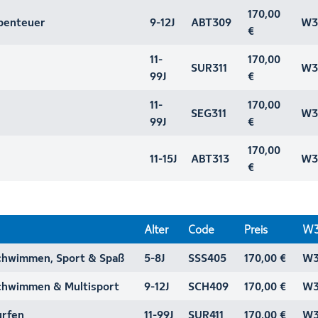
170,00
enteuer
9-12J
ABT309
W3
€
11-
170,00
SUR311
W3
99J
€
11-
170,00
SEG311
W3
99J
€
170,00
11-15J
ABT313
W3
€
Alter
Code
Preis
W3
hwimmen, Sport & Spaß
5-8J
SSS405
170,00 €
W3
hwimmen & Multisport
9-12J
SCH409
170,00 €
W3
rfen
11-99J
SUR411
170,00 €
W3