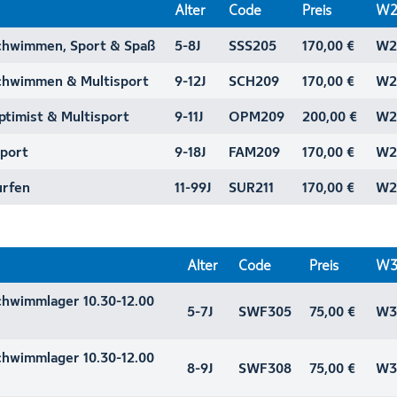
Alter
Code
Preis
W2
hwimmen, Sport & Spaß
5-8J
SSS205
170,00 €
W2
hwimmen & Multisport
9-12J
SCH209
170,00 €
W2
imist & Multisport
9-11J
OPM209
200,00 €
W2
sport
9-18J
FAM209
170,00 €
W2
rfen
11-99J
SUR211
170,00 €
W2
Alter
Code
Preis
W3
wimmlager 10.30-12.00
5-7J
SWF305
75,00 €
W3
wimmlager 10.30-12.00
8-9J
SWF308
75,00 €
W3