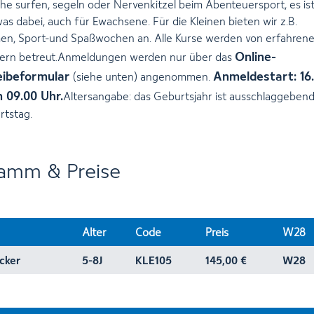
e surfen, segeln oder Nervenkitzel beim Abenteuersport, es ist
as dabei, auch für Ewachsene. Für die Kleinen bieten wir z.B.
n, Sport-und Spaßwochen an. Alle Kurse werden von erfahren
Online-
rern betreut.Anmeldungen werden nur über das
eibeformular
Anmeldestart: 16
(siehe unten) angenommen.
 09.00 Uhr.
Altersangabe: das Geburtsjahr ist ausschlaggebend,
rtstag.
amm & Preise
Alter
Code
Preis
W28
cker
5-8J
KLE105
145,00 €
W28