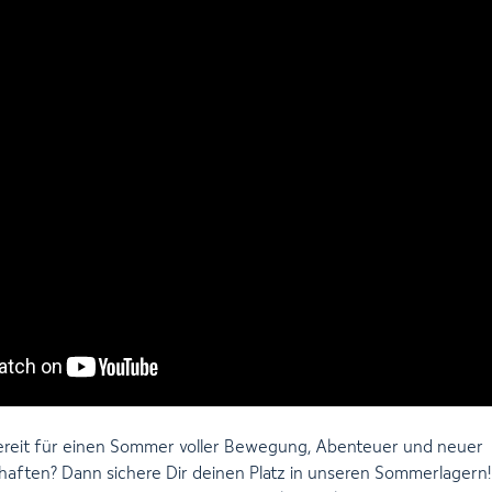
bereit für einen Sommer voller Bewegung, Abenteuer und neuer
aften? Dann sichere Dir deinen Platz in unseren Sommerlagern!