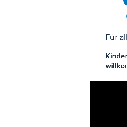
Für a
Kinder
willk