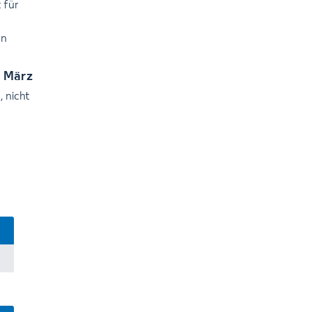
 für
en
. März
 nicht