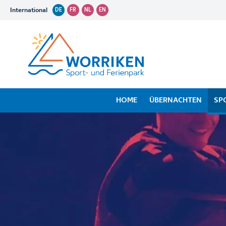
International
DE
FR
NL
EN
HOME
ÜBERNACHTEN
SP