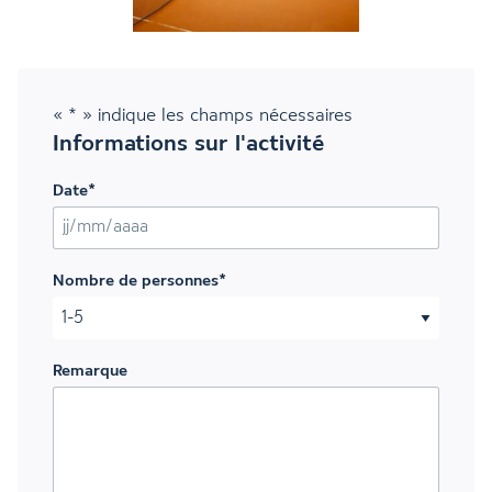
«
*
» indique les champs nécessaires
Informations sur l'activité
Date
*
JJ slash MM slash AAAA
Nombre de personnes
*
Remarque