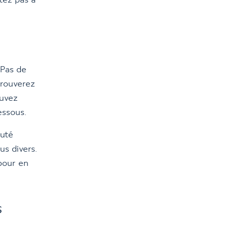
tez pas à
 Pas de
trouverez
ouvez
essous.
auté
us divers.
 pour en
s