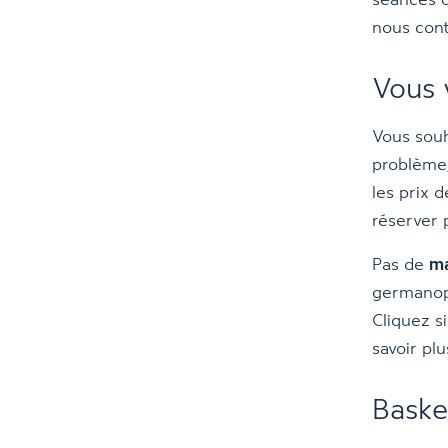
séances d
nous cont
Vous 
Vous souh
problème,
les prix 
réserver 
Pas de
ma
germanoph
Cliquez s
savoir plu
Baske