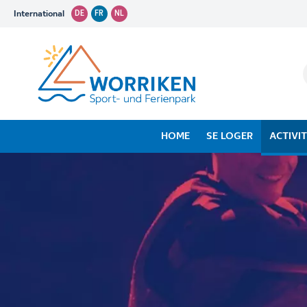
International
DE
FR
NL
HOME
SE LOGER
ACTIVI