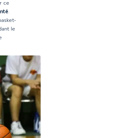
r ce
enté
.
basket-
dant le
e