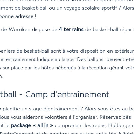
ement de basket-ball ou un voyage scolaire sportif ? Alor
 bonne adresse !
e de Worriken dispose de
4 terrains
de basket-ball répar
paniers de basket-ball sont à votre disposition en
extérieur
 un entraînement ludique au lancer. Des ballons peuvent êtr
 sur place par les hôtes hébergés à la réception gérant vot
n.
tball - Camp d'entraînement
b planifie un stage d’entraînement ? Alors vous êtes au b
Nous vous aiderons volontiers à l’organiser. Réservez dès
nt le
package « all in »
comprenant les repas, l’hébergem