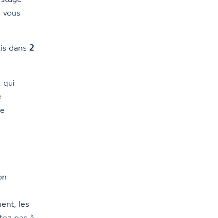
s vous
tis dans
2
, qui
e
re
on
ent, les