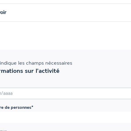
oir
indique les champs nécessaires
rmations sur l'activité
sh MM slash AAAA
e de personnes
*