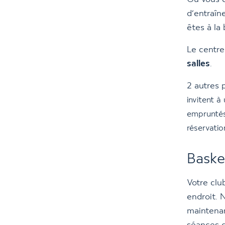
d’entraîn
êtes à la
Le centr
salles
.
2 autres 
invitent à
empruntés
réservatio
Baske
Votre clu
endroit. 
maintena