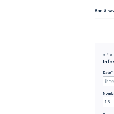
Bon à sav
«
*
» 
Info
Date
*
JJ sla
Nombr