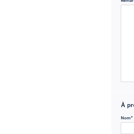
Remar
À pr
Nom
*