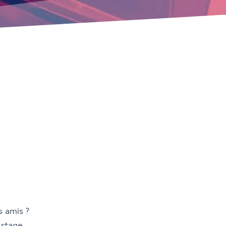
s amis ?
 stage