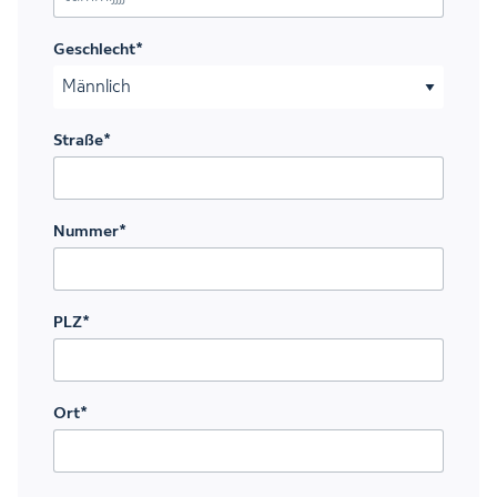
TT Punkt MM Punkt JJJJ
Geschlecht
*
Straße
*
Nummer
*
PLZ
*
Ort
*