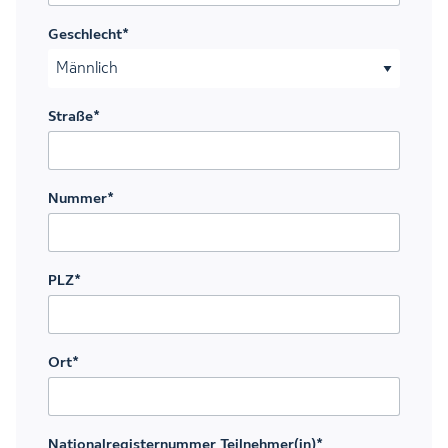
TT Punkt MM Punkt JJJJ
Geschlecht
*
Straße
*
Nummer
*
PLZ
*
Ort
*
Nationalregisternummer Teilnehmer(in)
*