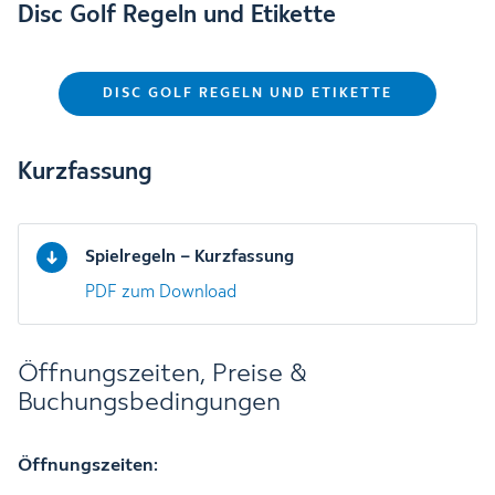
Disc Golf Regeln und Etikette
DISC GOLF REGELN UND ETIKETTE
Kurzfassung
Spielregeln – Kurzfassung
PDF zum Download
Öffnungszeiten, Preise &
Buchungsbedingungen
Öffnungszeiten: