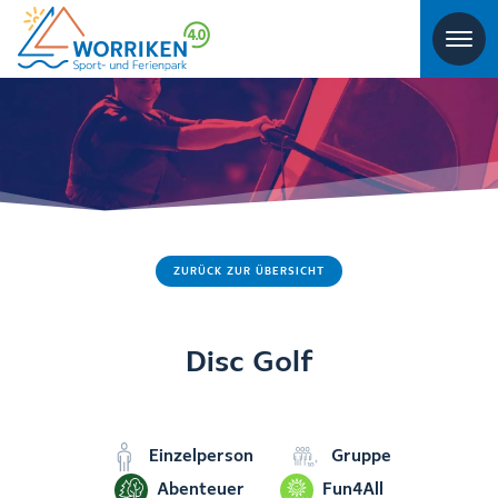
ZURÜCK ZUR ÜBERSICHT
Disc Golf
Einzelperson
Gruppe
Abenteuer
Fun4All