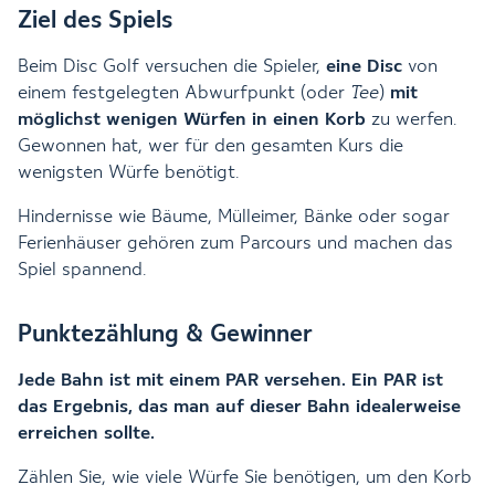
Ziel des Spiels
Beim Disc Golf versuchen die Spieler,
eine Disc
von
einem festgelegten Abwurfpunkt (oder
Tee
)
mit
möglichst wenigen Würfen in einen Korb
zu werfen.
Gewonnen hat, wer für den gesamten Kurs die
wenigsten Würfe benötigt.
Hindernisse wie Bäume, Mülleimer, Bänke oder sogar
Ferienhäuser gehören zum Parcours und machen das
Spiel spannend.
Punktezählung & Gewinner
Jede Bahn ist mit einem PAR versehen. Ein PAR ist
das Ergebnis, das man auf dieser Bahn idealerweise
erreichen sollte.
Zählen Sie, wie viele Würfe Sie benötigen, um den Korb