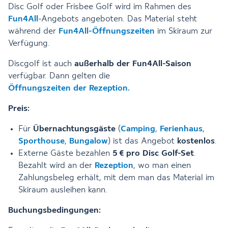
Disc Golf oder Frisbee Golf wird im Rahmen des
Fun4All
-Angebots angeboten. Das Material steht
während der
Fun4All-Öffnungszeiten
im Skiraum zur
Verfügung.
Discgolf ist auch
außerhalb der Fun4All-Saison
verfügbar. Dann gelten die
Öffnungszeiten der Rezeption.
Preis:
Für
Übernachtungsgäste
(
Camping
,
Ferienhaus
,
Sporthouse
,
Bungalow
) ist das Angebot
kostenlos
.
Externe Gäste bezahlen
5 € pro Disc Golf-Set
.
Bezahlt wird an der
Rezeption
, wo man einen
Zahlungsbeleg erhält, mit dem man das Material im
Skiraum ausleihen kann.
Buchungsbedingungen: