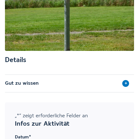
Details
Gut zu wissen
„
*
“ zeigt erforderliche Felder an
Infos zur Aktivität
Datum
*