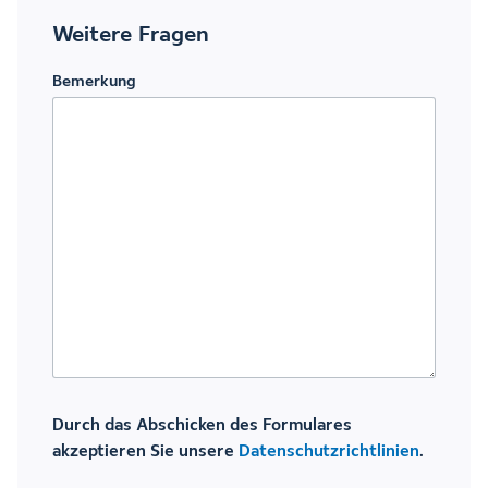
Weitere Fragen
Bemerkung
Durch das Abschicken des Formulares
akzeptieren Sie unsere
Datenschutzrichtlinien
.