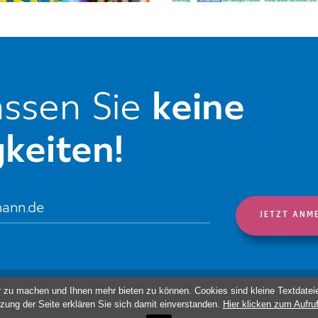
ssen Sie
keine
keiten!
ssum
Datenschutzregelung
Erklärung zur Barrierefreiheit
r zu machen und Ihnen mehr bieten zu können. Cookies sind kleine Textdateie
zung der Seite erklären Sie sich damit einverstanden.
Hier klicken zum Aufru