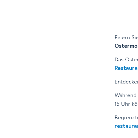
Feiern S
Ostermon
Das Oste
Restaura
Entdecke
Während d
15 Uhr kö
Begrenzte
restaura