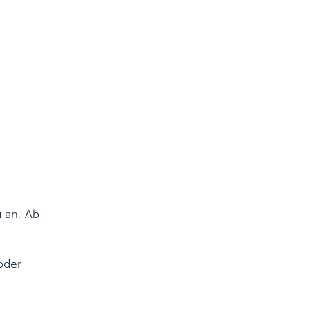
ü
an. Ab
oder