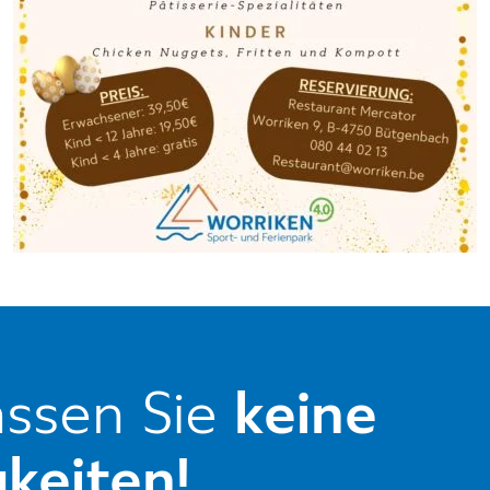
ssen Sie
keine
keiten!