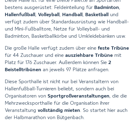
Diese Halle ist für eine breite Palette an Sportarten
bestens ausgerüstet: Feldeinteilung für
Badminton
,
Hallenfußball
,
Volleyball
,
Handball
,
Basketball
und
verfügt zudem über Standardausrüstung wie Handball-
und Mini-Fußballtore, Netze für Volleyball- und
Badminton, Basketballkörbe und Umkleidebänken usw.
Die große Halle verfügt zudem über eine
feste
Tribüne
für 44 Zuschauer und eine
ausziehbare Tribüne
mit
Platz für 176 Zuschauer. Außerdem können Sie
2
Beistelltribünen
an jeweils 97 Plätze anfragen.
Diese Sporthalle ist nicht nur bei Veranstaltern von
Hallenfußball-Turnieren beliebt, sondern auch bei
Organisatoren von
Sportgroßveranstaltungen
, die die
Mehrzwecksporthalle für die Organisation ihrer
Veranstaltung
vollständig mieten
. So startet hier auch
der Halbmarathon von Bütgenbach.