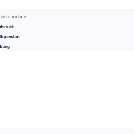
 hinzubuchen
ühstück
lbpension
kung