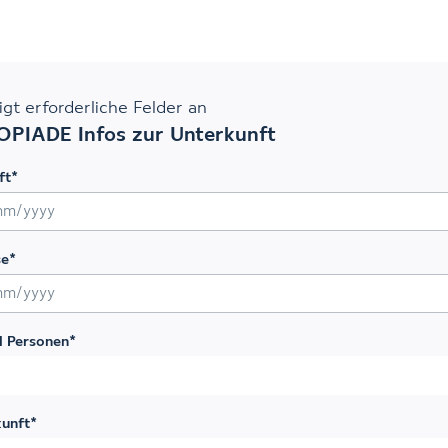
eigt erforderliche Felder an
PIADE Infos zur Unterkunft
ft
*
rägstrich MM Schrägstrich JJJJ
se
*
rägstrich MM Schrägstrich JJJJ
l Personen
*
kunft
*