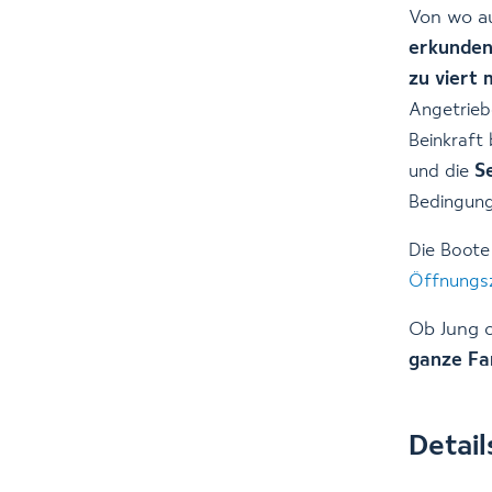
Von wo a
erkunde
zu viert 
Angetrieb
Beinkraft
S
und die
Bedingung
Die Boote
Öffnungsz
Ob Jung o
ganze Fa
Detail