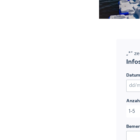
„
*
“ z
Info
Datu
TT Sch
Anzah
Bemer