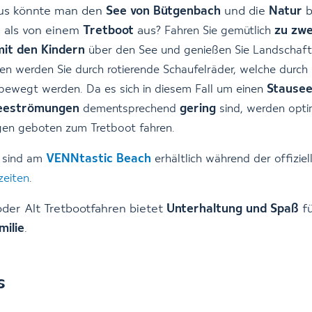
us könnte man den
See von Bütgenbach
und die
Natur
b
n
als von einem
Tretboot
aus?
zu zwe
Fahren Sie gemütlich
mit den Kindern
über den See und genießen Sie Landschaft
en werden Sie durch rotierende Schaufelräder, welche durch 
Stause
 bewegt werden. Da es sich in diesem Fall um einen
eeströmungen
gering
dementsprechend
sind, werden opti
en geboten zum Tretboot fahren.
VENNtastic Beach
 sind am
erhältlich während der offiziel
eiten
.
der Alt Tretbootfahren bietet
Unterhaltung und Spaß
fü
milie
.
s