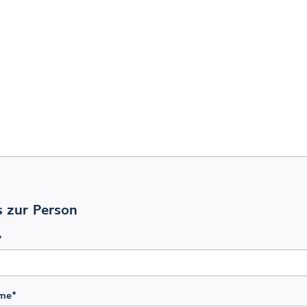
s zur Person
*
me
*