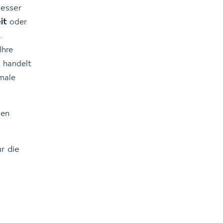
esser
it
oder
.
Ihre
e
handelt
male
len
r die