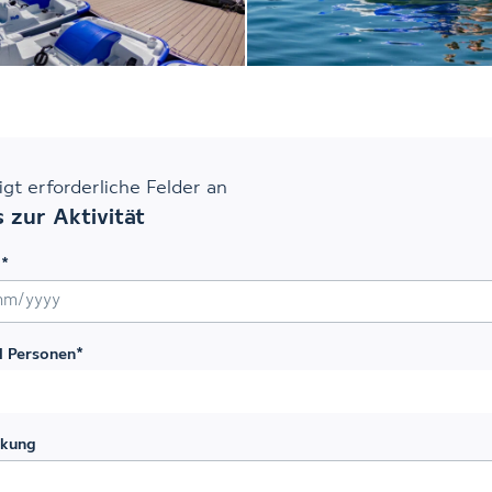
eigt erforderliche Felder an
s zur Aktivität
m
*
rägstrich MM Schrägstrich JJJJ
l Personen
*
kung