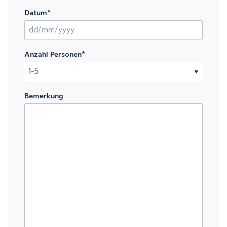
Datum
*
TT Schrägstrich MM Schrägstrich JJJJ
Anzahl Personen
*
Bemerkung