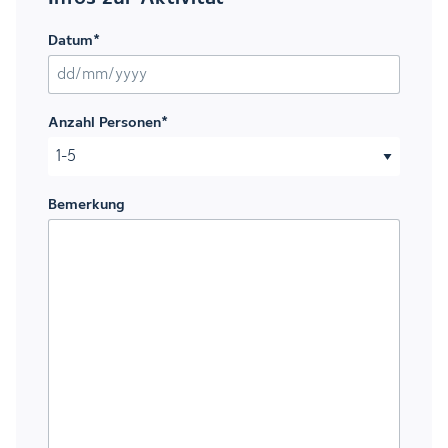
Datum
*
TT Schrägstrich MM Schrägstrich JJJJ
Anzahl Personen
*
Bemerkung