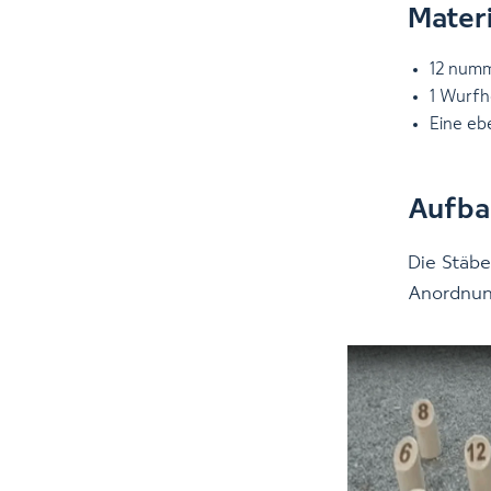
Materi
12 numme
1 Wurfh
Eine eb
Aufba
Die Stäbe
Anordnung