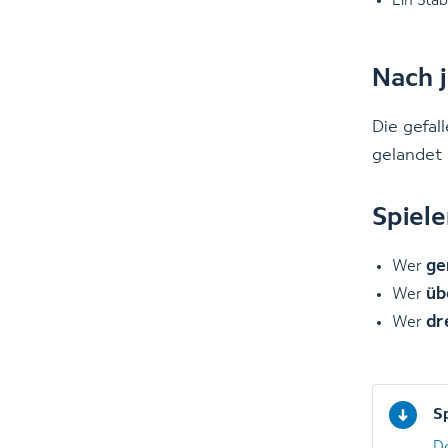
Ein Stab
Nach 
Die gefal
gelandet 
Spiel
ge
Wer
üb
Wer
dr
Wer
S
D