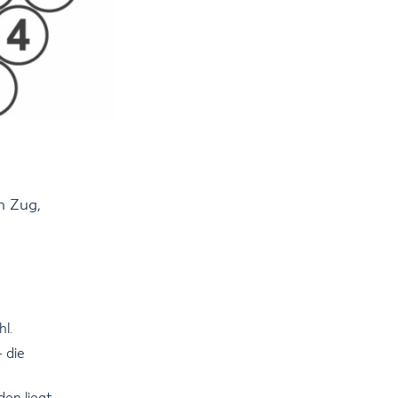
m Zug,
l.
 die