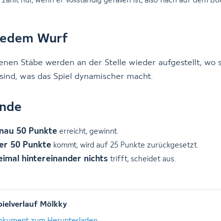
 zählt nur, wenn er vollständig gefallen ist, also flach auf dem Bo
jedem Wurf
lenen Stäbe werden an der Stelle wieder aufgestellt, wo 
sind, was das Spiel dynamischer macht.
ende
nau 50 Punkte
erreicht, gewinnt.
er 50 Punkte
kommt, wird auf 25 Punkte zurückgesetzt.
eimal hintereinander nichts
trifft, scheidet aus.
pielverlauf Mölkky
okument zum Herunterladen