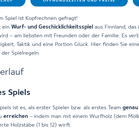
RLAUF
ÖFFNUNGSZEITEN UND PREISE
m Spiel ist Kopfrechnen gefragt!
t ein
Wurf- und Geschicklichkeitsspiel
aus Finnland, das 
wird – am liebsten mit Freunden oder der Familie. Es ver
igkeit, Taktik und eine Portion Glück. Hier finden Sie ein
 der Spielregeln.
verlauf
es Spiels
piels ist es, als erster Spieler bzw. als erstes Team
genau
u
erreichen
– indem man mit einem Wurfholz (dem Mölk
te Holzstäbe (1 bis 12) wirft.