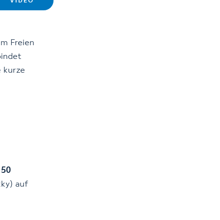
VIDEO
im Freien
bindet
e kurze
 50
ky) auf