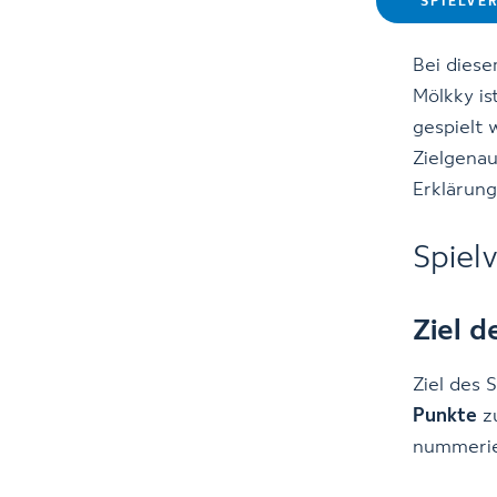
SPIELVE
Bei diese
Mölkky is
gespielt 
Zielgenau
Erklärung
Spiel
Ziel d
Ziel des S
Punkte
z
nummerier