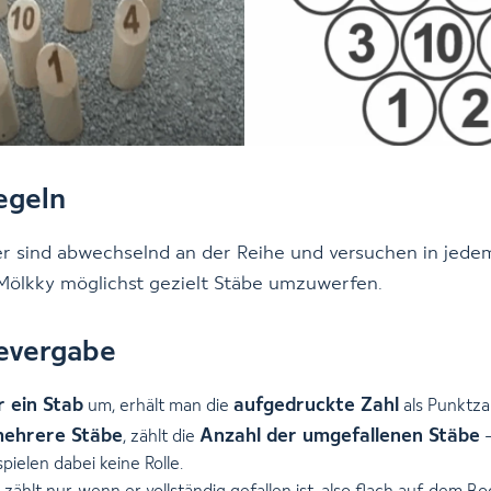
egeln
er sind abwechselnd an der Reihe und versuchen in jede
Mölkky möglichst gezielt Stäbe umzuwerfen.
evergabe
r ein Stab
aufgedruckte Zahl
um, erhält man die
als Punktzah
ehrere Stäbe
Anzahl der umgefallenen Stäbe
, zählt die
–
pielen dabei keine Rolle.