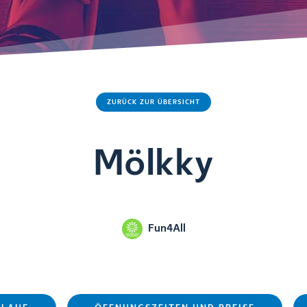
ZURÜCK ZUR ÜBERSICHT
Mölkky
Fun4All