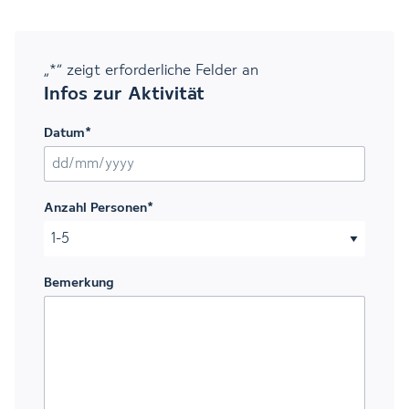
„
*
“ zeigt erforderliche Felder an
Infos zur Aktivität
Datum
*
TT Schrägstrich MM Schrägstrich JJJJ
Anzahl Personen
*
Bemerkung