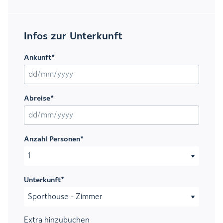
Infos zur Unterkunft
Ankunft
*
TT Schrägstrich MM Schrägstrich JJJJ
Abreise
*
TT Schrägstrich MM Schrägstrich JJJJ
Anzahl Personen
*
Unterkunft
*
Extra hinzubuchen