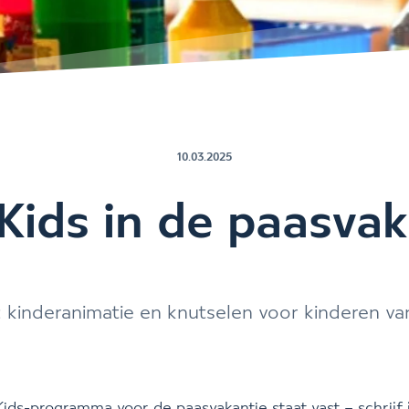
10.03.2025
 Kids in de paasvak
: kinderanimatie en knutselen voor kinderen va
Kids-programma voor de paasvakantie staat vast – schrijf 