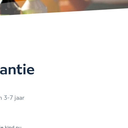
antie
n 3-7 jaar
je kind nu