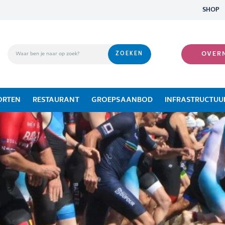
SHOP
OVER
ORTEN
RESTAURANT
GROEPSAANBOD
INFRASTRUCTUU