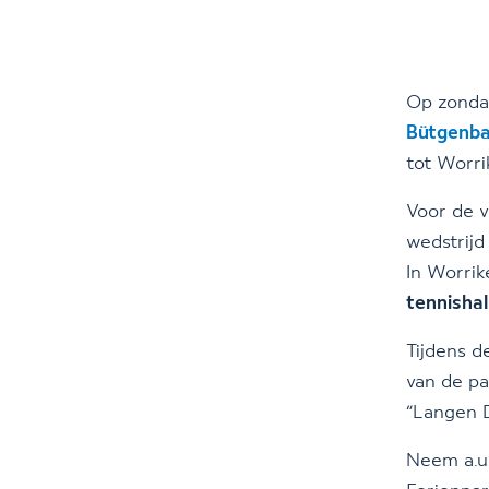
Op zonda
Bütgenbac
tot Worrik
Voor de v
wedstrij
In Worrik
tennisha
Tijdens d
van de pa
“Langen D
Neem a.u.