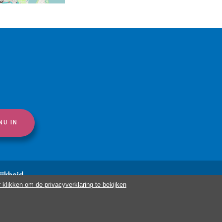
ijkheid
r klikken om de privacyverklaring te bekijken
berg