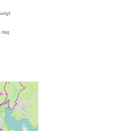
volgt
e dag