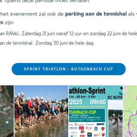
k tijdens deze periode moet verlaten.
het evenement zal ook de
parking aan de tennishal
als 
en
zijn:
an RAVeL: Zaterdag 21 juni vanaf 12 uur en zondag 22 juni de hel
an de tennishal : Zondag 30 juni de hele dag
SPRINT TRIATLON - BÜTGENBACH CUP