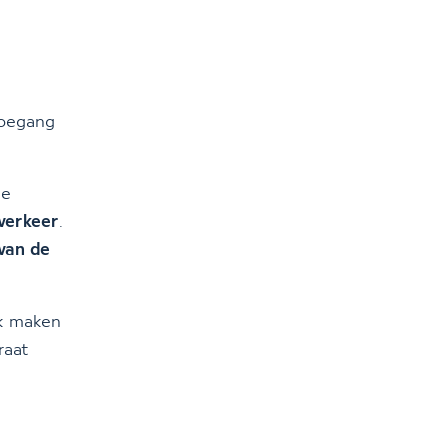
toegang
de
 verkeer
.
van de
ik maken
raat