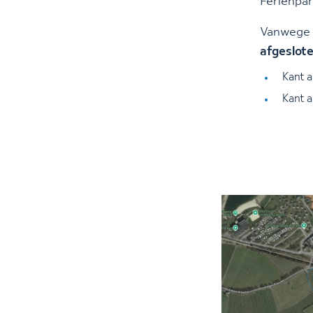
Ferienpar
Vanwege 
afgeslot
Kant a
Kant a