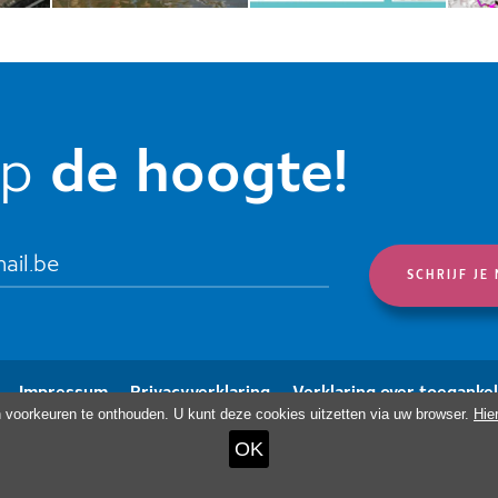
op
de hoogte!
Impressum
Privacyverklaring
Verklaring over toegankel
n voorkeuren te onthouden. U kunt deze cookies uitzetten via uw browser.
Hie
OK
Haus Ternell
ViDo Ostbelgien
Kloster Heid
k ook: