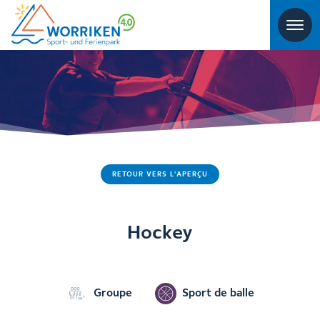
RETOUR VERS L'APERÇU
Hockey
Groupe
Sport de balle