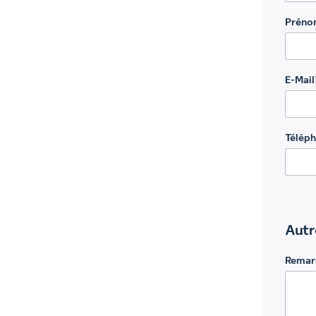
Prén
E-Mail
Télép
Autr
Remar