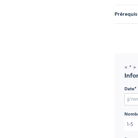
Prérequis
«
*
» 
Info
Date
*
JJ sla
Nombr