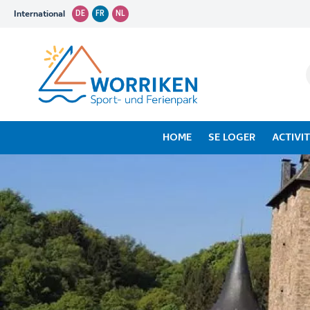
International
DE
FR
NL
HOME
SE LOGER
ACTIVI