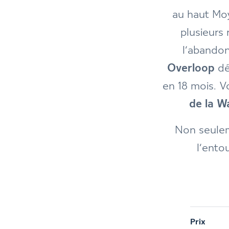
au haut Moy
plusieurs 
l’abandon
Overloop
dé
en 18 mois. V
de la W
Non seulem
l’ento
Prix