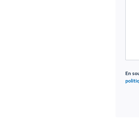
En so
politi