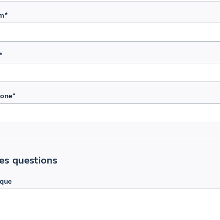
om
*
*
hone
*
es questions
que