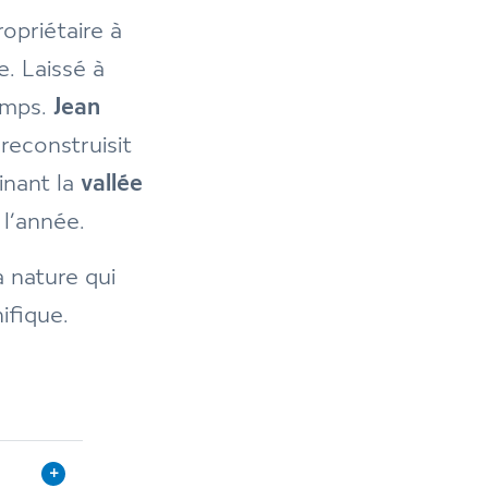
opriétaire à
e. Laissé à
emps.
Jean
 reconstruisit
inant la
vallée
l’année.
 nature qui
ifique.