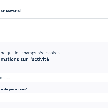
 et matériel
indique les champs nécessaires
rmations sur l'activité
sh MM slash AAAA
e de personnes
*