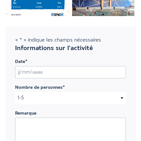
«
*
» indique les champs nécessaires
Informations sur l'activité
Date
*
JJ slash MM slash AAAA
Nombre de personnes
*
Remarque